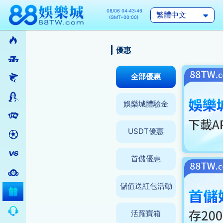
08/06 04:43:46
繁體中文
(GMT+00:00)
熱門
優惠
>
電子
全部優惠
>
捕魚
>
真人
娛樂城體驗金
>
棋牌
USDT優惠
>
體育
>
電競
首儲優惠
>
彩票
儲值送紅包活動
優惠活動
線上客服
活躍寶箱