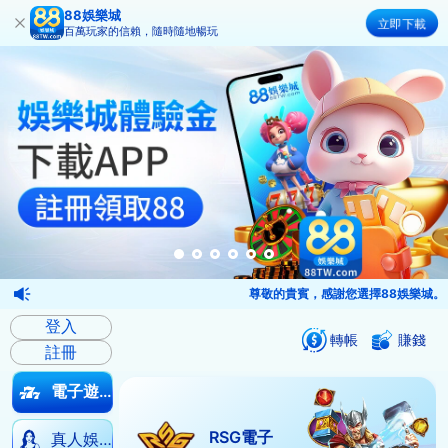
88娛樂城
立即下載
百萬玩家的信賴，隨時隨地暢玩
尊敬的貴賓，感謝您選擇88娛樂城。數
登入
轉帳
賺錢
註冊
電子遊戲
RSG電子
真人娛樂