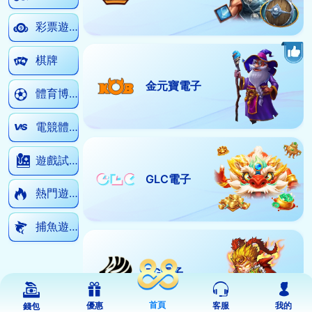
彩票遊戲
棋牌
金元寶電子
體育博彩
電競體育
遊戲試玩
GLC電子
熱門遊戲
捕魚遊戲
ZG電子
首頁
優惠
客服
我的
錢包