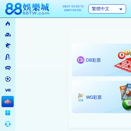
08/07 03:50:13
繁體中文
(GMT+00:00)
熱門
>
電子
>
捕魚
>
真人
DB彩票
>
棋牌
>
體育
>
電競
WG彩票
>
彩票
優惠活動
線上客服