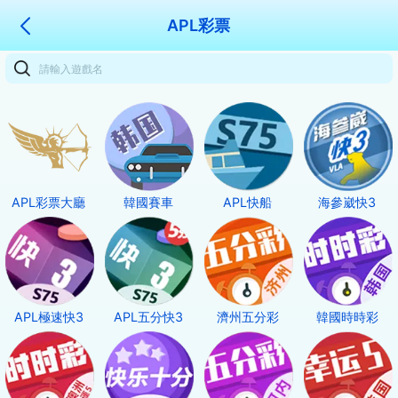
APL彩票
APL彩票大廳
韓國賽車
APL快船
海參崴快3
APL極速快3
APL五分快3
濟州五分彩
韓國時時彩