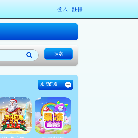
登入
註冊
|
進階篩選