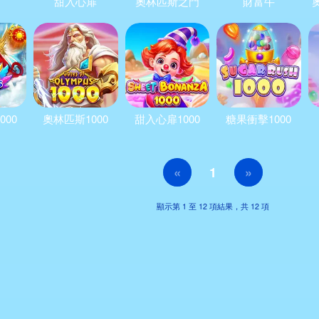
甜入心扉
奧林匹斯之門
財富牛
000
奧林匹斯1000
甜入心扉1000
糖果衝擊1000
«
1
»
顯示第 1 至 12 項結果，共 12 項