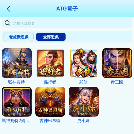
ATG電子
老虎機遊戲
全部遊戲
戰神賽特
孫行者
武俠
赤三國
戰神賽特2覺醒之力
古神巴風特
虎小妹