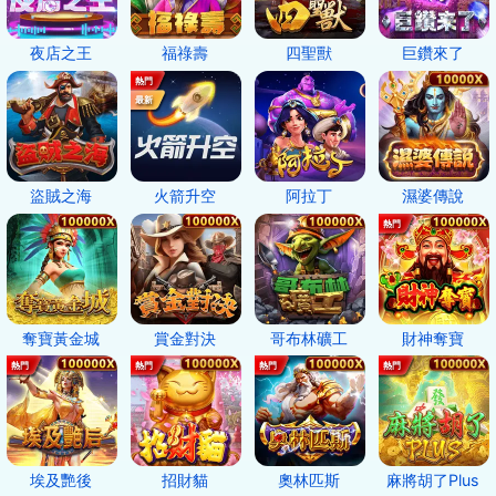
夜店之王
福祿壽
四聖獸
巨鑽來了
熱門
最新
盜賊之海
火箭升空
阿拉丁
濕婆傳說
熱門
奪寶黃金城
賞金對決
哥布林礦工
財神奪寶
熱門
熱門
熱門
熱門
埃及艷後
招財貓
奧林匹斯
麻將胡了Plus