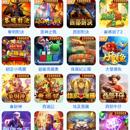
最新
最新
最新
黎明對決
眾神之戰
西部對決
麻將胡了2
最新
鎖定小瑪麗
超級瑪麗奧
侏羅紀公園
大發捕魚
象財神
西遊記
埃及寶藏
西部牛仔