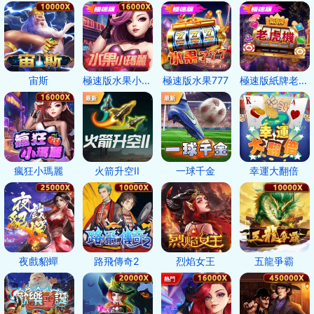
宙斯
極速版水果小瑪麗
極速版水果777
極速版紙牌老虎機
最新
最新
瘋狂小瑪麗
火箭升空II
一球千金
幸運大翻倍
夜戲貂蟬
路飛傳奇2
烈焰女王
五龍爭霸
熱門